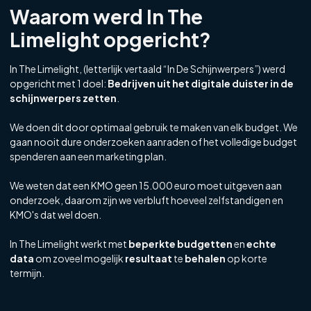
Waarom werd In The
Limelight opgericht?
In The Limelight, (letterlijk vertaald “In De Schijnwerpers”) werd
opgericht met 1 doel:
Bedrijven uit het digitale duister in de
schijnwerpers zetten
.
We doen dit door optimaal gebruik te maken van elk budget. We
gaan nooit dure onderzoeken aanraden of het volledige budget
spenderen aan een marketing plan.
We weten dat een KMO geen 15.000 euro moet uitgeven aan
onderzoek, daarom zijn we verbluft hoeveel zelfstandigen en
KMO's dat wel doen.
In The Limelight werkt met
beperkte budgetten
en
echte
data
om zoveel mogelijk
resultaat
te
behalen
op korte
termijn.