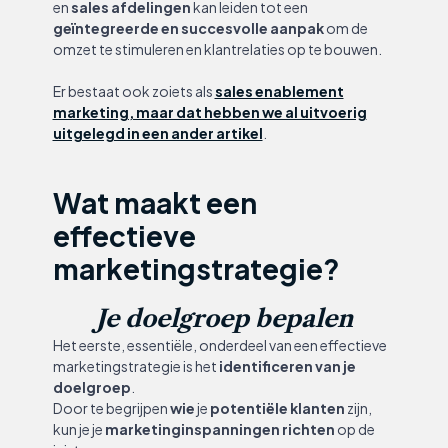
en
sales afdelingen
kan leiden tot een
geïntegreerde en succesvolle aanpak
om de
omzet te stimuleren en klantrelaties op te bouwen.
Er bestaat ook zoiets als
sales enablement
marketing, maar dat hebben we al uitvoerig
uitgelegd in een ander artikel
.
Wat maakt een
effectieve
marketingstrategie?
Je doelgroep bepalen
Het eerste, essentiële, onderdeel van een effectieve
marketingstrategie is het
identificeren van je
doelgroep
.
Door te begrijpen
wie
je
potentiële klanten
zijn,
kun je je
marketinginspanningen
richten
op de