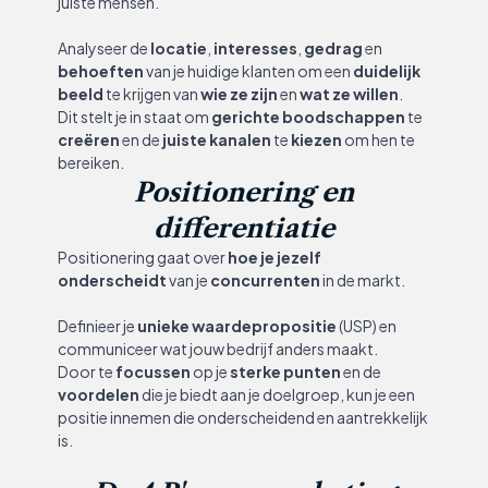
juiste mensen.
Analyseer de
locatie
,
interesses
,
gedrag
en
behoeften
van je huidige klanten om een
duidelijk
beeld
te krijgen van
wie ze zijn
en
wat ze willen
.
Dit stelt je in staat om
gerichte boodschappen
te
creëren
en de
juiste kanalen
te
kiezen
om hen te
bereiken.
Positionering en
differentiatie
Positionering gaat over
hoe je jezelf
onderscheidt
van je
concurrenten
in de markt.
Definieer je
unieke waardepropositie
(USP) en
communiceer wat jouw bedrijf anders maakt.
Door te
focussen
op je
sterke punten
en de
voordelen
die je biedt aan je doelgroep, kun je een
positie innemen die onderscheidend en aantrekkelijk
is.