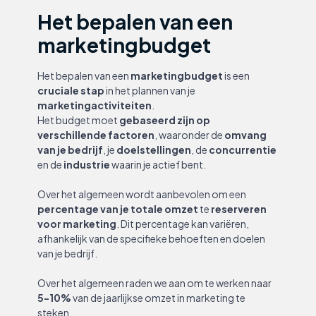
Het bepalen van een
marketingbudget
Het bepalen van een
marketingbudget
is een
cruciale stap
in het plannen van je
marketingactiviteiten
.
Het budget moet
gebaseerd zijn op
verschillende factoren
, waaronder de
omvang
van je bedrijf
, je
doelstellingen
, de
concurrentie
en de
industrie
waarin je actief bent.
Over het algemeen wordt aanbevolen om een
percentage van je totale omzet
te
reserveren
voor marketing
. Dit percentage kan variëren,
afhankelijk van de specifieke behoeften en doelen
van je bedrijf.
Over het algemeen raden we aan om te werken naar
5-10%
van de jaarlijkse omzet in marketing te
steken.