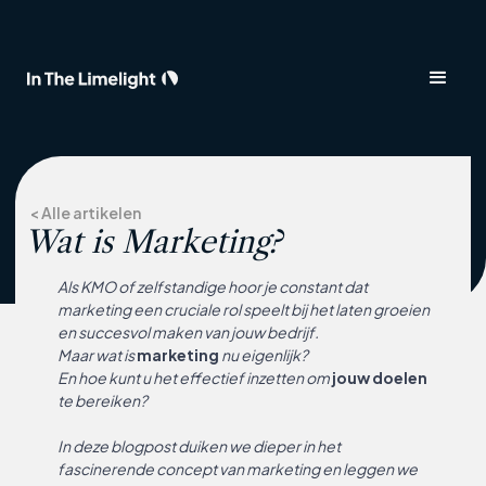
< Alle artikelen
Wat is Marketing?
Als KMO of zelfstandige hoor je constant dat
marketing een cruciale rol speelt bij het laten groeien
en succesvol maken van jouw bedrijf.
Maar wat is
marketing
nu eigenlijk?
En hoe kunt u het effectief inzetten om
jouw doelen
te bereiken?
In deze blogpost duiken we dieper in het
fascinerende concept van marketing en leggen we