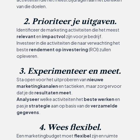
van die doelen.
2. Prioriteer je uitgaven.
Identificeer de marketing activiteiten die het meest
relevant
en
impactvol
zijn voor je bedrijf.
Investeer in die activiteiten die naar verwachting het
beste
rendement op investering
(ROI) zullen
opleveren.
3. Experimenteer en meet.
Sta open voor het uitproberen van
nieuwe
marketingkanalen
en tactieken, maar zorg ervoor
dat je de
resultaten meet
.
Analyseer
welke activiteiten het
beste werken
en
pas je
strategie
aan op basis van de
verzamelde
gegevens
.
4. Wees flexibel.
Een marketingbudget moet
flexibel
zijn en ruimte