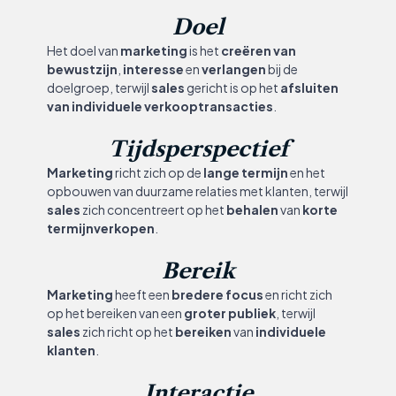
Doel
Het doel van
marketing
is het
creëren van
bewustzijn
,
interesse
en
verlangen
bij de
doelgroep, terwijl
sales
gericht is op het
afsluiten
van individuele verkooptransacties
.
Tijdsperspectief
Marketing
richt zich op de
lange termijn
en het
opbouwen van duurzame relaties met klanten, terwijl
sales
zich concentreert op het
behalen
van
korte
termijnverkopen
.
Bereik
Marketing
heeft een
bredere focus
en richt zich
op het bereiken van een
groter publiek
, terwijl
sales
zich richt op het
bereiken
van
individuele
klanten
.
Interactie