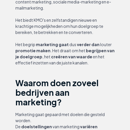
content marketing, sociale media-marketing en e-
mailmarketing.
Het biedt KMO's en zelfstandigen nieuwe en
krachtige mogelijkheden om hun doelgroep te
bereiken, te betrekken en te converteren.
Het begrip
marketing gaat
dus
verder
dan
louter
promotie maken
. Het draait om het
begrijpen van
je doelgroep
, het
creëren van waarde
en het
effectief inzetten van de juiste kanalen.
Waarom doen zoveel
bedrijven aan
marketing?
Marketing gaat gepaard met doelen die gesteld
worden.
De
doelstellingen
van marketing
variëren