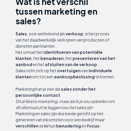
Wat is het verschil
tussen marketing en
sales?
Sales
, ook wel bekend als
verkoop
, is het proces
van het daadwerkelijk verkopen van producten of
diensten aan klanten.
Het omvat het
identificeren van potentiële
klanten
, het
benaderen
, het
presenteren van het
aanbod
en het
afsluiten van de verkoop
.
Sales richt zich op het
overtuigen
van
individuele
klanten
om tot een
aankoopbeslissing
te komen.
Marketing kan je zien als
sales zonder het
persoonlijke contact
.
Dit artikel is marketing, maar als ik je zou opbellen om
dit allemaal uit te leggen zou het sales zijn.
Marketing en sales zijn dus beide gericht op het
genereren van inkomsten voor een bedrijf maar
verschillen
ze
in
hun
benadering
en
focus
: