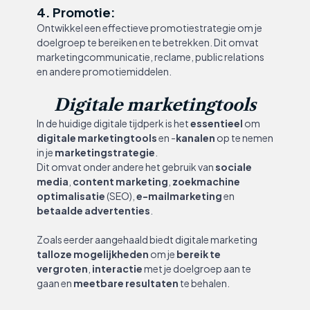
4. Promotie:
Ontwikkel een effectieve promotiestrategie om je
doelgroep te bereiken en te betrekken. Dit omvat
marketingcommunicatie, reclame, public relations
en andere promotiemiddelen.
Digitale marketingtools
In de huidige digitale tijdperk is het
essentieel
om
digitale marketingtools
en -
kanalen
op te nemen
in je
marketingstrategie
.
Dit omvat onder andere het gebruik van
sociale
media
,
content marketing
,
zoekmachine
optimalisatie
(SEO),
e-mailmarketing
en
betaalde advertenties
.
Zoals eerder aangehaald biedt digitale marketing
talloze mogelijkheden
om je
bereik te
vergroten
,
interactie
met je doelgroep aan te
gaan en
meetbare resultaten
te behalen.