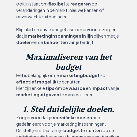
ook in staat om
flexibel
te
reageren
op
veranderingen in de markt, nieuwe kansen of
onverwachte uitdagingen.
Blijf alert en pas je budget aan om ervoor te zorgen
dat je
marketinginspanningen
in lijn
blijven met je
doelen
en de
behoeften
van je bedrijf.
Maximaliseren van het
budget
Het is belangrijk om je
marketingbudget
zo
effectief mogelijk
te benutten.
Hier zijn enkele
tips
om de
waarde
en
impact
van je
marketinguitgaven
te maximaliseren:
1. Stel duidelijke doelen.
Zorg ervoor dat je
specifieke doelen
hebt
gedefinieerd voor je marketing inspanningen.
Dit stelt je in staat om je
budget
te
richten
op de
activiteiten die het meest bijdragen aan het bereiken