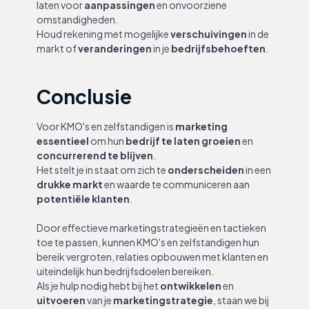
laten voor
aanpassingen
en onvoorziene
omstandigheden.
Houd rekening met mogelijke
verschuivingen
in de
markt of
veranderingen
in je
bedrijfsbehoeften
.
Conclusie
Voor KMO's en zelfstandigen is
marketing
essentieel
om hun
bedrijf te laten groeien
en
concurrerend te blijven
.
Het stelt je in staat om zich te
onderscheiden
in een
drukke markt
en waarde te communiceren aan
potentiële klanten
.
Door effectieve marketingstrategieën en tactieken
toe te passen, kunnen KMO's en zelfstandigen hun
bereik vergroten, relaties opbouwen met klanten en
uiteindelijk hun bedrijfsdoelen bereiken.
Als je hulp nodig hebt bij het
ontwikkelen
en
uitvoeren
van je
marketingstrategie
, staan we bij