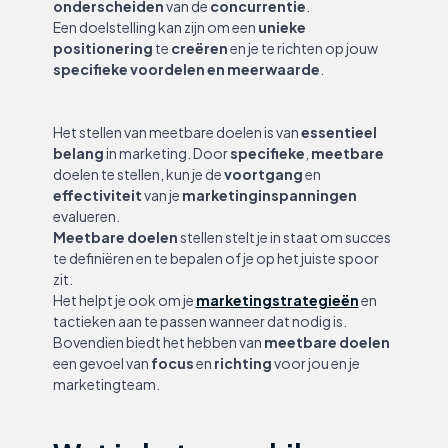
onderscheiden
van de
concurrentie
.
Een doelstelling kan zijn om een
unieke
positionering
te
creëren
en je te richten op jouw
specifieke voordelen en meerwaarde
.
Het stellen van meetbare doelen is van
essentieel
belang
in marketing. Door
specifieke
,
meetbare
doelen te stellen, kun je de
voortgang
en
effectiviteit
van je
marketinginspanningen
evalueren.
Meetbare doelen
stellen stelt je in staat om succes
te definiëren en te bepalen of je op het juiste spoor
zit.
Het helpt je ook om je
marketingstrategieën
en
tactieken aan te passen wanneer dat nodig is.
Bovendien biedt het hebben van
meetbare doelen
een gevoel van
focus
en
richting
voor jou en je
marketingteam.