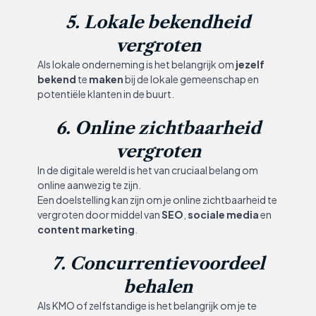
5. Lokale bekendheid
vergroten
Als lokale onderneming is het belangrijk om
jezelf
bekend
te
maken
bij de lokale gemeenschap en
potentiële klanten in de buurt.
6. Online zichtbaarheid
vergroten
In de digitale wereld is het van cruciaal belang om
online aanwezig te zijn.
Een doelstelling kan zijn om je online zichtbaarheid te
vergroten door middel van
SEO
,
sociale media
en
content marketing
.
7. Concurrentievoordeel
behalen
Als KMO of zelfstandige is het belangrijk om je te