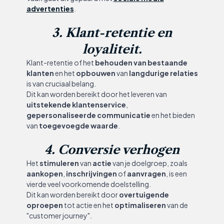
advertenties
.
3. Klant-retentie en
loyaliteit.
Klant-retentie of het
behouden van bestaande
klanten
en het
opbouwen
van
langdurige relaties
is van cruciaal belang.
Dit kan worden bereikt door het leveren van
uitstekende klantenservice
,
gepersonaliseerde communicatie
en het bieden
van
toegevoegde waarde
.
4. Conversie verhogen
Het
stimuleren
van
actie
van je doelgroep, zoals
aankopen
,
inschrijvingen
of
aanvragen
, is een
vierde veel voorkomende doelstelling.
Dit kan worden bereikt door
overtuigende
oproepen
tot actie en het
optimaliseren
van de
"customer journey".