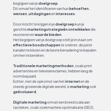
begrijpen van je
doelgroep
.
Dit omvat het identificeren van hun
behoeften
,
wensen
,
uitdagingen
en
interesses
.
Door inzicht te krijgen in je
doelgroep
kun je
gerichte
marketingstrategieën
ontwikkelen
die
resoneren en
waarde bieden
.
Het begrijpen van je doelgroep stelt je in staat om
effectieve boodschappen
te creëren, de juiste
kanalen te kiezen en de beste benadering te bepalen
om hen te bereiken.
Traditionele marketingmethoden
, zoals print
advertenties en televisiereclames, hebben lang de
norm bepaald.
Echter, met de opkomst van het
internet
en de
steeds groeiende digitale wereld, is
marketing
ook
geëvolueerd
.
Digitale marketing
omvat een breed scala aan
tactieken, zoals zoekmachine optimalisatie (SEO),