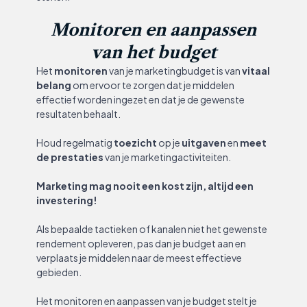
Monitoren en aanpassen
van het budget
Het
monitoren
van je marketingbudget is van
vitaal
belang
om ervoor te zorgen dat je middelen
effectief worden ingezet en dat je de gewenste
resultaten behaalt.
Houd regelmatig
toezicht
op je
uitgaven
en
meet
de prestaties
van je marketingactiviteiten.
Marketing mag nooit een kost zijn, altijd een
investering!
Als bepaalde tactieken of kanalen niet het gewenste
rendement opleveren, pas dan je budget aan en
verplaats je middelen naar de meest effectieve
gebieden.
Het monitoren en aanpassen van je budget stelt je