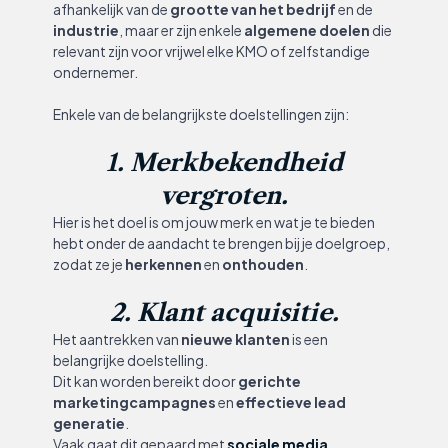
afhankelijk van de
grootte van het bedrijf
en de
industrie
, maar er zijn enkele
algemene doelen
die
relevant zijn voor vrijwel elke KMO of zelfstandige
ondernemer.
Enkele van de belangrijkste doelstellingen zijn:
1. Merkbekendheid
vergroten.
Hier is het doel is om jouw merk en wat je te bieden
hebt onder de aandacht te brengen bij je doelgroep,
zodat ze je
herkennen
en
onthouden
.
2. Klant acquisitie.
Het aantrekken van
nieuwe klanten
is een
belangrijke doelstelling.
Dit kan worden bereikt door
gerichte
marketingcampagnes
en
effectieve lead
generatie
.
Vaak gaat dit gepaard met
sociale media