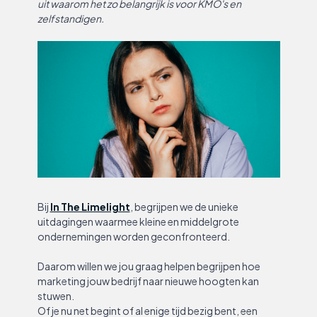
uit waarom het zo belangrijk is voor KMO's en
zelfstandigen.
Bij
In The Limelight
, begrijpen we de unieke
uitdagingen waarmee kleine en middelgrote
ondernemingen worden geconfronteerd.
Daarom willen we jou graag helpen begrijpen hoe
marketing jouw bedrijf naar nieuwe hoogten kan
stuwen.
Of je nu net begint of al enige tijd bezig bent, een