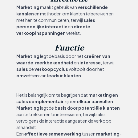
Marketing
maakt gebruik van
verschillende
kanalen
en methoden om klanten te bereiken en
met hen te communiceren, terwijl
sales
persoonlijke interactie
en
directe
verkoopinspanningen
vereist.
Functie
Marketing
legt de basis door het
creëren van
waarde
,
merkbekendheid
en
interesse
, terwijl
sales
de
verkoopcyclus
voltooit door het
omzetten
van
leads
in
klanten
.
Het is belangrijk om te begrijpen dat
marketing en
sales complementair
zijn en
elkaar aanvullen
.
Marketing
legt de
basis
door
potentiële klanten
aan te trekken en te interesseren, terwijl sales
vervolgens de interactie aangaat en de verkoop
afhandelt.
Een
effectieve samenwerking
tussen
marketing
-