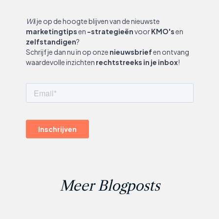
Wi
l je op de hoogte blijven van de nieuwste
marketingtips
en
-strategieën
voor
KMO's
en
zelfstandigen
?
Schrijf je dan nu in op onze
nieuwsbrief
en ontvang
waardevolle inzichten
rechtstreeks in je inbox
!
Meer Blogposts