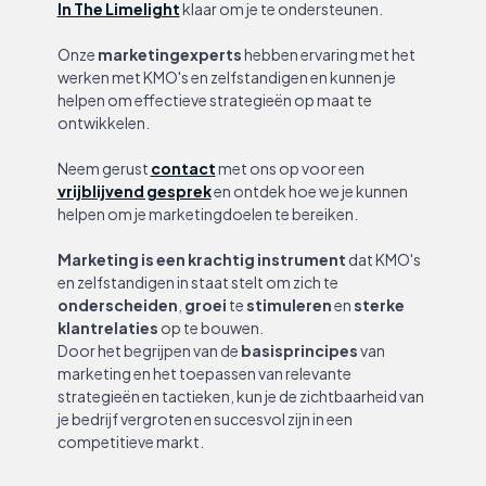
In The Limelight
klaar om je te ondersteunen.
Onze
marketingexperts
hebben ervaring met het
werken met KMO's en zelfstandigen en kunnen je
helpen om effectieve strategieën op maat te
ontwikkelen.
Neem gerust
contact
met ons op voor een
vrijblijvend gesprek
en ontdek hoe we je kunnen
helpen om je marketingdoelen te bereiken.
Marketing is een krachtig instrument
dat KMO's
en zelfstandigen in staat stelt om zich te
onderscheiden
,
groei
te
stimuleren
en
sterke
klantrelaties
op te bouwen.
Door het begrijpen van de
basisprincipes
van
marketing en het toepassen van relevante
strategieën en tactieken, kun je de zichtbaarheid van
je bedrijf vergroten en succesvol zijn in een
competitieve markt.