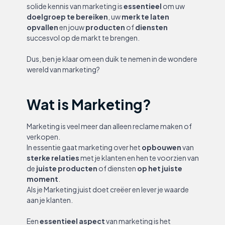
solide kennis van marketing is
essentieel
om uw
doelgroep te bereiken
, uw
merk te laten
opvallen
en jouw
producten
of
diensten
succesvol op de markt te brengen.
Dus, ben je klaar om een duik te nemen in de wondere
wereld van marketing?
Wat is Marketing?
Marketing is veel meer dan alleen reclame maken of
verkopen.
In essentie gaat marketing over het
opbouwen
van
sterke relaties
met je klanten en hen te voorzien van
de
juiste producten
of diensten
op het juiste
moment
.
Als je Marketing juist doet creëer en lever je waarde
aan je klanten.
Een
essentieel aspect
van marketing is het